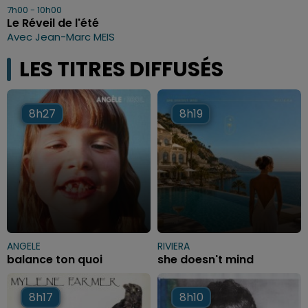
7h00 - 10h00
Le Réveil de l'été
Avec Jean-Marc MEIS
LES TITRES DIFFUSÉS
8h27
8h27
8h19
8h19
ANGELE
RIVIERA
balance ton quoi
she doesn't mind
8h17
8h17
8h10
8h10