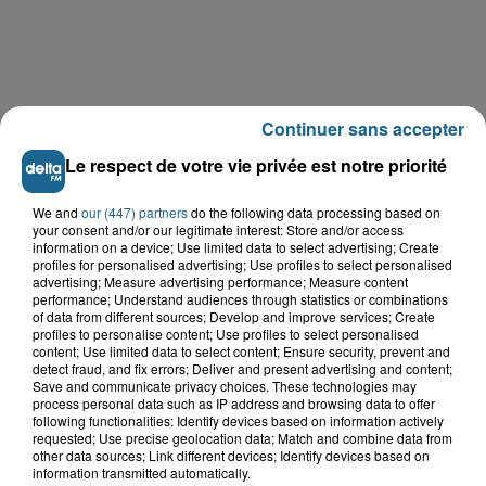
Continuer sans accepter
Le respect de votre vie privée est notre priorité
We and
our (447) partners
do the following data processing based on
LE TOP DE L'ACTU
your consent and/or our legitimate interest: Store and/or access
information on a device; Use limited data to select advertising; Create
profiles for personalised advertising; Use profiles to select personalised
advertising; Measure advertising performance; Measure content
performance; Understand audiences through statistics or combinations
of data from different sources; Develop and improve services; Create
profiles to personalise content; Use profiles to select personalised
content; Use limited data to select content; Ensure security, prevent and
detect fraud, and fix errors; Deliver and present advertising and content;
Save and communicate privacy choices. These technologies may
process personal data such as IP address and browsing data to offer
following functionalities: Identify devices based on information actively
requested; Use precise geolocation data; Match and combine data from
other data sources; Link different devices; Identify devices based on
information transmitted automatically.