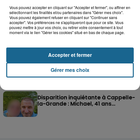
Vous pouvez accepter en cliquant sur "Accepter et fermer", ou affiner en
sélectionnant les finalités et/ou partenaires dans "Gérer mes choix".
Saint-Omer : un enfant gravement brûlé
Vous pouvez également refuser en cliquant sur "Continuer sans
après l'explosion d'un jouet...
accepter". Vos préférences ne s'appliqueront que pour ce site. Vous
pouvez mettre à jour vos choix, ou retirer votre consentement à tout
moment via le lien "Gérer les cookies" situé en bas de chaque page.
Hazebrouck : victime d'un accident,
Lucas s'en est allé brutalement...
Accepter et fermer
Valérie, 46 ans, portée disparue
Gérer mes choix
depuis mardi à Dunkerque, sa...
Disparition inquiétante à Cappelle-
la-Grande : Michael, 41 ans...