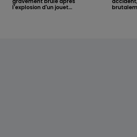
gravement brûlé après
accident,
l'explosion d'un jouet...
brutaleme