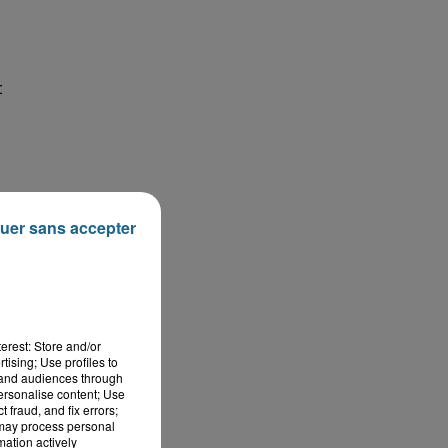
t
uer sans accepter
erest: Store and/or
tising; Use profiles to
tand audiences through
personalise content; Use
 fraud, and fix errors;
 may process personal
mation actively