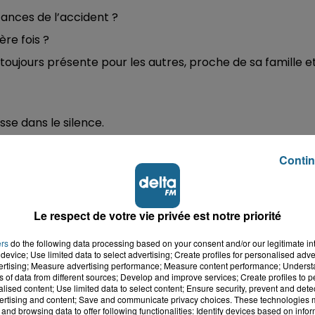
ances de l’accident ?
ère fois ?
toujours présente pour les autres, proche de sa famille e
isse dans le silence.
tenir des réponses,
Djamila souhaite créer une
Contin
mbat pour la vérité.
ter ne pas savoir exactement ce qu’il s’est passé ce
Le respect de votre vie privée est notre priorité
aman de Kenza à écouter ce mardi matin
d'Opale
ers
do the following data processing based on your consent and/or our legitimate int
device; Use limited data to select advertising; Create profiles for personalised adver
vertising; Measure advertising performance; Measure content performance; Unders
ns of data from different sources; Develop and improve services; Create profiles to 
alised content; Use limited data to select content; Ensure security, prevent and detect
ertising and content; Save and communicate privacy choices. These technologies
and browsing data to offer following functionalities: Identify devices based on infor