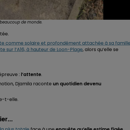
mu beaucoup de monde.
tée.
ite comme solaire et profondément attachée à sa famille
te sur l’A16, à hauteur de Loon-Plage
, alors qu’elle se
épreuve :
l’attente
.
émotion, Djamila raconte
un quotidien devenu
le-t-elle.
er...
la plus totale
face à une
enquête qu’elle estime figée.