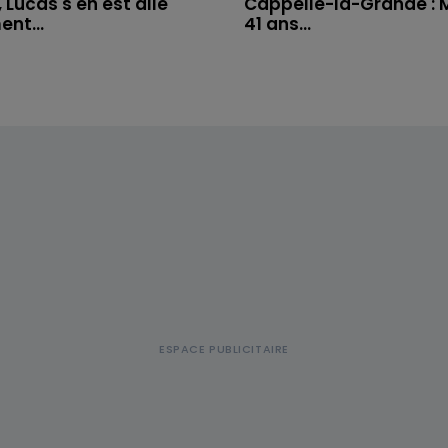
 Lucas s'en est allé
Cappelle-la-Grande : M
nt...
41 ans...