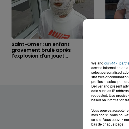
Saint-Omer : un enfant
Hazebrouc
gravement brûlé après
accident,
l'explosion d'un jouet...
brutaleme
We and
our (447) partn
access information on a 
select personalised ad
statistics or combinatio
profiles to select person
Deliver and present adv
data such as IP address 
requested; Use precise g
based on information tra
Vous pouvez accepter en 
mes choix". Vous pouvez
ce site. Vous pouvez met
bas de chaque page.