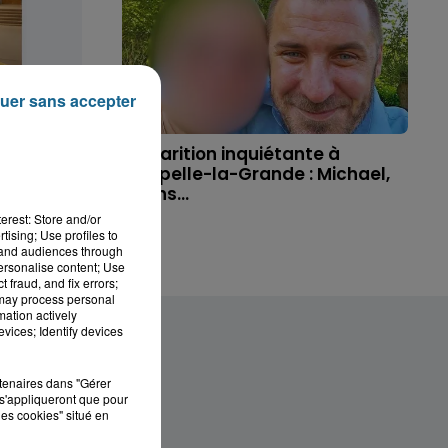
uer sans accepter
 disparue
Disparition inquiétante à
ue, sa...
Cappelle-la-Grande : Michael,
41 ans...
erest: Store and/or
tising; Use profiles to
tand audiences through
personalise content; Use
 fraud, and fix errors;
 may process personal
mation actively
vices; Identify devices
rtenaires dans "Gérer
s'appliqueront que pour
les cookies" situé en