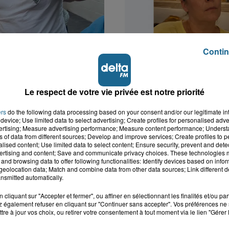
Contin
k : victime d'un
Valérie, 46 ans, portée
 Lucas s'en est allé
depuis mardi à Dunkerq
Le respect de votre vie privée est notre priorité
nt...
ers
do the following data processing based on your consent and/or our legitimate int
device; Use limited data to select advertising; Create profiles for personalised adver
vertising; Measure advertising performance; Measure content performance; Unders
ns of data from different sources; Develop and improve services; Create profiles to 
alised content; Use limited data to select content; Ensure security, prevent and detect
ertising and content; Save and communicate privacy choices. These technologies
and browsing data to offer following functionalities: Identify devices based on infor
eolocation data; Match and combine data from other data sources; Link different de
nsmitted automatically.
cliquant sur "Accepter et fermer", ou affiner en sélectionnant les finalités et/ou pa
 également refuser en cliquant sur "Continuer sans accepter". Vos préférences ne 
tre à jour vos choix, ou retirer votre consentement à tout moment via le lien "Gérer 