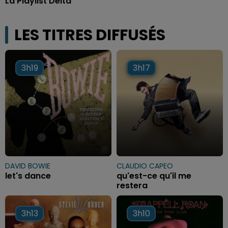
La Playlist Delta
LES TITRES DIFFUSÉS
3h19
3h19
3h17
3h17
DAVID BOWIE
CLAUDIO CAPEO
let's dance
qu'est-ce qu'il me
restera
3h13
3h13
3h10
3h10