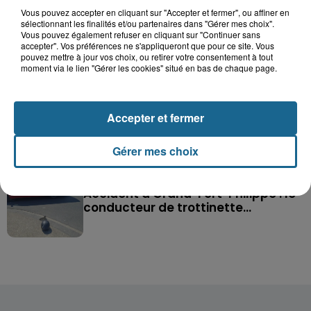
Vous pouvez accepter en cliquant sur "Accepter et fermer", ou affiner en
Saint-Omer : un enfant gravement brûlé
sélectionnant les finalités et/ou partenaires dans "Gérer mes choix".
après l'explosion d'un jouet...
Vous pouvez également refuser en cliquant sur "Continuer sans
accepter". Vos préférences ne s'appliqueront que pour ce site. Vous
pouvez mettre à jour vos choix, ou retirer votre consentement à tout
Hazebrouck : victime d'un accident,
moment via le lien "Gérer les cookies" situé en bas de chaque page.
Lucas s'en est allé brutalement...
Accepter et fermer
Disparition inquiétante à Cappelle-
la-Grande : Michael, 41 ans...
Gérer mes choix
Accident à Grand-Fort-Philippe : le
conducteur de trottinette...