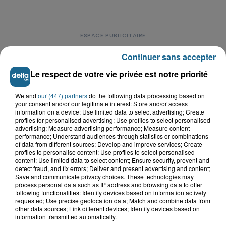
Continuer sans accepter
Le respect de votre vie privée est notre priorité
LE TOP DE L'ACTU
We and
our (447) partners
do the following data processing based on
your consent and/or our legitimate interest: Store and/or access
information on a device; Use limited data to select advertising; Create
profiles for personalised advertising; Use profiles to select personalised
advertising; Measure advertising performance; Measure content
performance; Understand audiences through statistics or combinations
of data from different sources; Develop and improve services; Create
profiles to personalise content; Use profiles to select personalised
content; Use limited data to select content; Ensure security, prevent and
detect fraud, and fix errors; Deliver and present advertising and content;
Save and communicate privacy choices. These technologies may
process personal data such as IP address and browsing data to offer
following functionalities: Identify devices based on information actively
requested; Use precise geolocation data; Match and combine data from
other data sources; Link different devices; Identify devices based on
information transmitted automatically.