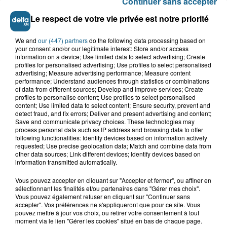
Continuer sans accepter
Le respect de votre vie privée est notre priorité
We and
our (447) partners
do the following data processing based on
your consent and/or our legitimate interest: Store and/or access
information on a device; Use limited data to select advertising; Create
profiles for personalised advertising; Use profiles to select personalised
advertising; Measure advertising performance; Measure content
performance; Understand audiences through statistics or combinations
of data from different sources; Develop and improve services; Create
profiles to personalise content; Use profiles to select personalised
content; Use limited data to select content; Ensure security, prevent and
detect fraud, and fix errors; Deliver and present advertising and content;
Save and communicate privacy choices. These technologies may
process personal data such as IP address and browsing data to offer
Saint-Omer : un enfant gravement brûlé
following functionalities: Identify devices based on information actively
après l'explosion d'un jouet...
requested; Use precise geolocation data; Match and combine data from
other data sources; Link different devices; Identify devices based on
information transmitted automatically.
Hazebrouck : victime d'un accident,
Vous pouvez accepter en cliquant sur "Accepter et fermer", ou affiner en
Lucas s'en est allé brutalement...
sélectionnant les finalités et/ou partenaires dans "Gérer mes choix".
Vous pouvez également refuser en cliquant sur "Continuer sans
accepter". Vos préférences ne s'appliqueront que pour ce site. Vous
pouvez mettre à jour vos choix, ou retirer votre consentement à tout
Valérie, 46 ans, portée disparue
moment via le lien "Gérer les cookies" situé en bas de chaque page.