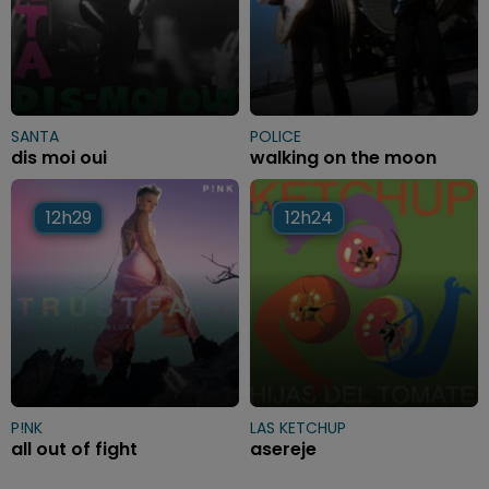
SANTA
POLICE
dis moi oui
walking on the moon
12h29
12h29
12h24
12h24
P!NK
LAS KETCHUP
all out of fight
asereje