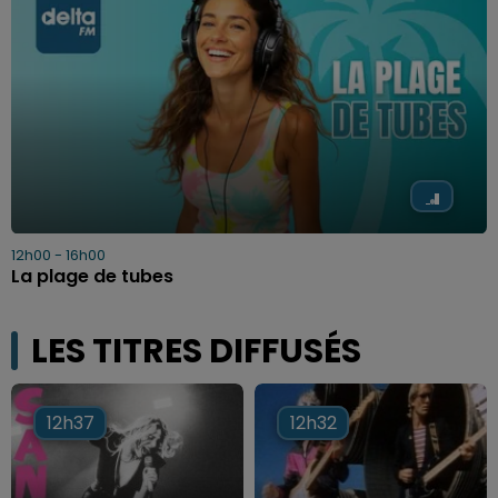
12h00 - 16h00
La plage de tubes
LES TITRES DIFFUSÉS
12h37
12h37
12h32
12h32