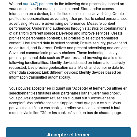
We and
our (447) partners
do the following data processing based on
your consent and/or our legitimate interest: Store and/or access
information on a device; Use limited data to select advertising; Create
profiles for personalised advertising; Use profiles to select personalised
advertising; Measure advertising performance; Measure content
performance; Understand audiences through statistics or combinations
Saint-Omer : un enfant gravement brûlé
of data from different sources; Develop and improve services; Create
profiles to personalise content; Use profiles to select personalised
après l'explosion d'un jouet...
content; Use limited data to select content; Ensure security, prevent and
detect fraud, and fix errors; Deliver and present advertising and content;
Save and communicate privacy choices. These technologies may
Hazebrouck : victime d'un accident,
process personal data such as IP address and browsing data to offer
Lucas s'en est allé brutalement...
following functionalities: Identify devices based on information actively
requested; Use precise geolocation data; Match and combine data from
other data sources; Link different devices; Identify devices based on
information transmitted automatically.
Disparition inquiétante à Cappelle-
Vous pouvez accepter en cliquant sur "Accepter et fermer", ou affiner en
la-Grande : Michael, 41 ans...
sélectionnant les finalités et/ou partenaires dans "Gérer mes choix".
Vous pouvez également refuser en cliquant sur "Continuer sans
accepter". Vos préférences ne s'appliqueront que pour ce site. Vous
pouvez mettre à jour vos choix, ou retirer votre consentement à tout
Accident à Grand-Fort-Philippe : le
moment via le lien "Gérer les cookies" situé en bas de chaque page.
conducteur de trottinette...
Accepter et fermer