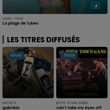
14h00 - 17h00
La plage de tubes
LES TITRES DIFFUSÉS
16h48
16h48
16h39
16h39
KATSEYE
BOYS TOWN GANG
gabriela
can't take my eyes off