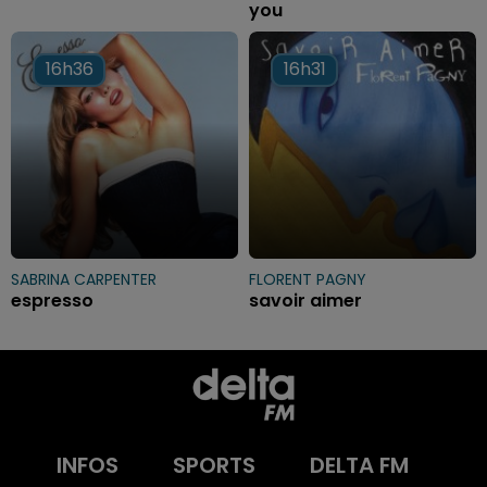
you
16h36
16h36
16h31
16h31
SABRINA CARPENTER
FLORENT PAGNY
espresso
savoir aimer
INFOS
SPORTS
DELTA FM