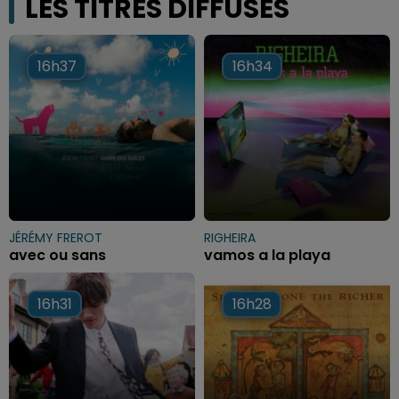
LES TITRES DIFFUSÉS
16h37
16h37
16h34
16h34
JÉRÉMY FREROT
RIGHEIRA
avec ou sans
vamos a la playa
16h31
16h31
16h28
16h28