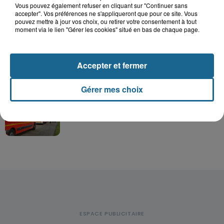
Vous pouvez également refuser en cliquant sur "Continuer sans
Hazebrouck : victime d'un accident,
accepter". Vos préférences ne s'appliqueront que pour ce site. Vous
Lucas s'en est allé brutalement...
pouvez mettre à jour vos choix, ou retirer votre consentement à tout
moment via le lien "Gérer les cookies" situé en bas de chaque page.
Valérie, 46 ans, portée disparue
Accepter et fermer
depuis mardi à Dunkerque, sa...
Gérer mes choix
Violent accident à Cléty : quatre
blessés, deux femmes en urgence...