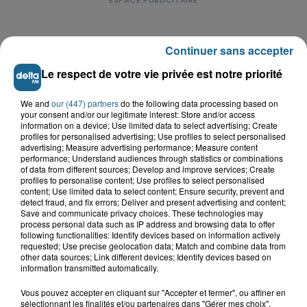
Continuer sans accepter
Le respect de votre vie privée est notre priorité
LE TOP DE L'ACTU
We and
our (447) partners
do the following data processing based on
your consent and/or our legitimate interest: Store and/or access
information on a device; Use limited data to select advertising; Create
profiles for personalised advertising; Use profiles to select personalised
advertising; Measure advertising performance; Measure content
performance; Understand audiences through statistics or combinations
of data from different sources; Develop and improve services; Create
profiles to personalise content; Use profiles to select personalised
content; Use limited data to select content; Ensure security, prevent and
detect fraud, and fix errors; Deliver and present advertising and content;
Save and communicate privacy choices. These technologies may
process personal data such as IP address and browsing data to offer
following functionalities: Identify devices based on information actively
requested; Use precise geolocation data; Match and combine data from
other data sources; Link different devices; Identify devices based on
information transmitted automatically.
Saint-Omer : un enfant gravement brûlé
après l'explosion d'un jouet...
Vous pouvez accepter en cliquant sur "Accepter et fermer", ou affiner en
sélectionnant les finalités et/ou partenaires dans "Gérer mes choix".