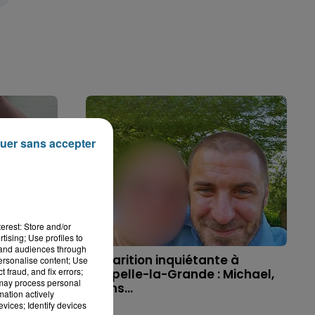
uer sans accepter
erest: Store and/or
tising; Use profiles to
tand audiences through
'un
Disparition inquiétante à
personalise content; Use
 fraud, and fix errors;
t allé
Cappelle-la-Grande : Michael,
 may process personal
41 ans...
mation actively
vices; Identify devices