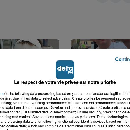
Contin
Le respect de votre vie privée est notre priorité
ers
do the following data processing based on your consent and/or our legitimate int
device; Use limited data to select advertising; Create profiles for personalised adver
vertising; Measure advertising performance; Measure content performance; Unders
er : un enfant
Hazebrouck : victime d
ns of data from different sources; Develop and improve services; Create profiles to 
alised content; Use limited data to select content; Ensure security, prevent and detect
t brûlé après
accident, Lucas s'en es
ertising and content; Save and communicate privacy choices. These technologies
n d'un jouet...
brutalement...
and browsing data to offer following functionalities: Identify devices based on infor
eolocation data; Match and combine data from other data sources; Link different de