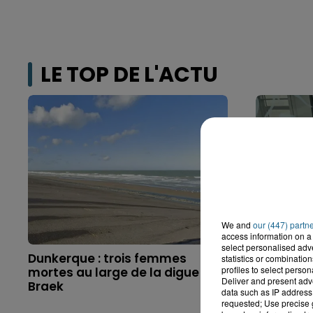
LE TOP DE L'ACTU
We and
our (447) partn
access information on a 
select personalised ad
Dunkerque : trois femmes
Saint-Om
statistics or combinatio
profiles to select person
mortes au large de la digue du
gravemen
Deliver and present adv
Braek
l'explosio
data such as IP address 
requested; Use precise g