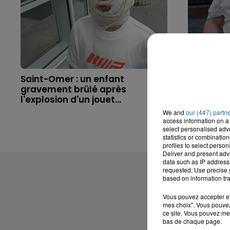
Saint-Omer : un enfant
Hazebrouc
gravement brûlé après
accident,
l'explosion d'un jouet...
brutaleme
We and
our (447) partn
access information on a 
select personalised ad
statistics or combinatio
profiles to select person
Deliver and present adv
data such as IP address 
requested; Use precise g
based on information tra
Vous pouvez accepter en 
mes choix". Vous pouvez
ce site. Vous pouvez met
bas de chaque page.