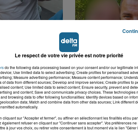
Contin
k : victime d'un
Disparition inquiétante
 Lucas s'en est allé
Cappelle-la-Grande : M
Le respect de votre vie privée est notre priorité
nt...
41 ans...
ers
do the following data processing based on your consent and/or our legitimate int
device; Use limited data to select advertising; Create profiles for personalised adver
vertising; Measure advertising performance; Measure content performance; Unders
ns of data from different sources; Develop and improve services; Create profiles to 
alised content; Use limited data to select content; Ensure security, prevent and detect
ertising and content; Save and communicate privacy choices. These technologies
and browsing data to offer following functionalities: Identify devices based on infor
eolocation data; Match and combine data from other data sources; Link different de
nsmitted automatically.
cliquant sur "Accepter et fermer", ou affiner en sélectionnant les finalités et/ou pa
 également refuser en cliquant sur "Continuer sans accepter". Vos préférences ne 
tre à jour vos choix, ou retirer votre consentement à tout moment via le lien "Gérer 