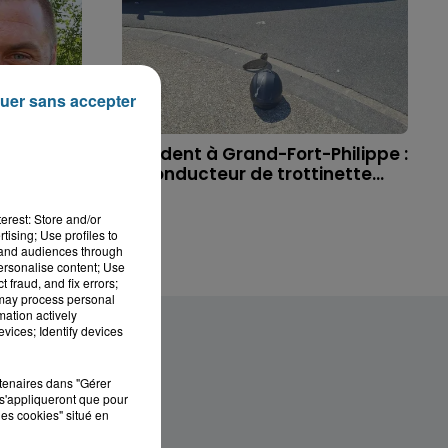
uer sans accepter
 à
Accident à Grand-Fort-Philippe :
ichael,
le conducteur de trottinette...
erest: Store and/or
tising; Use profiles to
tand audiences through
personalise content; Use
 fraud, and fix errors;
 may process personal
mation actively
vices; Identify devices
rtenaires dans "Gérer
s'appliqueront que pour
les cookies" situé en