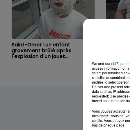
Saint-Omer : un enfant
Hazebrouc
gravement brûlé après
accident,
l'explosion d'un jouet...
brutaleme
We and
our (447) partn
access information on a 
select personalised ad
statistics or combinatio
profiles to select person
Deliver and present adv
data such as IP address 
requested; Use precise g
based on information tra
Vous pouvez accepter en 
mes choix". Vous pouvez
ce site. Vous pouvez met
bas de chaque page.