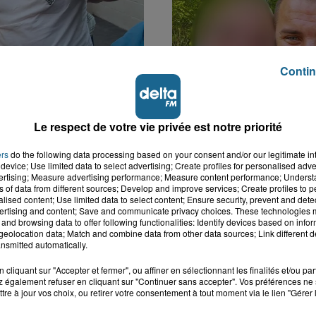
Contin
k : victime d'un
Disparition inquiétante
 Lucas s'en est allé
Cappelle-la-Grande : M
Le respect de votre vie privée est notre priorité
nt...
41 ans...
ers
do the following data processing based on your consent and/or our legitimate int
device; Use limited data to select advertising; Create profiles for personalised adver
vertising; Measure advertising performance; Measure content performance; Unders
ns of data from different sources; Develop and improve services; Create profiles to 
alised content; Use limited data to select content; Ensure security, prevent and detect
ertising and content; Save and communicate privacy choices. These technologies
and browsing data to offer following functionalities: Identify devices based on infor
eolocation data; Match and combine data from other data sources; Link different de
nsmitted automatically.
cliquant sur "Accepter et fermer", ou affiner en sélectionnant les finalités et/ou pa
 également refuser en cliquant sur "Continuer sans accepter". Vos préférences ne 
tre à jour vos choix, ou retirer votre consentement à tout moment via le lien "Gérer 