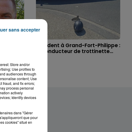
uer sans accepter
 à
Accident à Grand-Fort-Philippe :
ichael,
le conducteur de trottinette...
erest: Store and/or
tising; Use profiles to
tand audiences through
personalise content; Use
 fraud, and fix errors;
 may process personal
mation actively
vices; Identify devices
rtenaires dans "Gérer
s'appliqueront que pour
les cookies" situé en