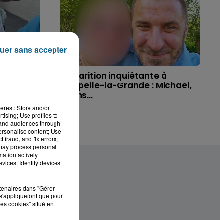
uer sans accepter
'un
Disparition inquiétante à
t allé
Cappelle-la-Grande : Michael,
41 ans...
erest: Store and/or
tising; Use profiles to
tand audiences through
personalise content; Use
 fraud, and fix errors;
 may process personal
mation actively
vices; Identify devices
rtenaires dans "Gérer
s'appliqueront que pour
les cookies" situé en