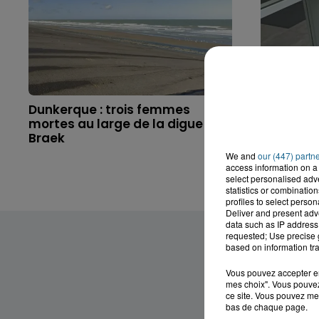
Dunkerque : trois femmes
Saint-Om
mortes au large de la digue du
gravemen
Braek
l'explosio
We and
our (447) partn
access information on a 
select personalised ad
statistics or combinatio
profiles to select person
Deliver and present adv
data such as IP address 
requested; Use precise g
based on information tra
Vous pouvez accepter en 
mes choix". Vous pouvez
ce site. Vous pouvez met
bas de chaque page.