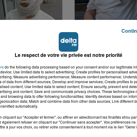
Contin
er : un enfant
Hazebrouck : victime d
t brûlé après
accident, Lucas s'en es
Le respect de votre vie privée est notre priorité
n d'un jouet...
brutalement...
ers
do the following data processing based on your consent and/or our legitimate int
device; Use limited data to select advertising; Create profiles for personalised adver
vertising; Measure advertising performance; Measure content performance; Unders
ns of data from different sources; Develop and improve services; Create profiles to 
alised content; Use limited data to select content; Ensure security, prevent and detect
ertising and content; Save and communicate privacy choices. These technologies
and browsing data to offer following functionalities: Identify devices based on infor
eolocation data; Match and combine data from other data sources; Link different de
nsmitted automatically.
cliquant sur "Accepter et fermer", ou affiner en sélectionnant les finalités et/ou pa
 également refuser en cliquant sur "Continuer sans accepter". Vos préférences ne 
tre à jour vos choix, ou retirer votre consentement à tout moment via le lien "Gérer 