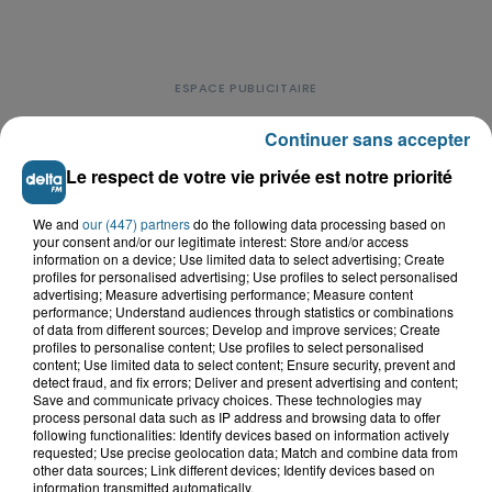
Continuer sans accepter
Le respect de votre vie privée est notre priorité
LE TOP DE L'ACTU
We and
our (447) partners
do the following data processing based on
your consent and/or our legitimate interest: Store and/or access
information on a device; Use limited data to select advertising; Create
profiles for personalised advertising; Use profiles to select personalised
advertising; Measure advertising performance; Measure content
performance; Understand audiences through statistics or combinations
of data from different sources; Develop and improve services; Create
profiles to personalise content; Use profiles to select personalised
content; Use limited data to select content; Ensure security, prevent and
detect fraud, and fix errors; Deliver and present advertising and content;
Save and communicate privacy choices. These technologies may
process personal data such as IP address and browsing data to offer
following functionalities: Identify devices based on information actively
requested; Use precise geolocation data; Match and combine data from
other data sources; Link different devices; Identify devices based on
information transmitted automatically.