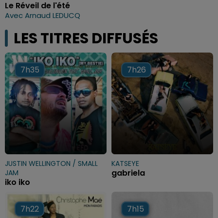
Le Réveil de l'été
Avec Arnaud LEDUCQ
LES TITRES DIFFUSÉS
7h35
7h35
7h26
7h26
JUSTIN WELLINGTON / SMALL
KATSEYE
gabriela
JAM
iko iko
7h22
7h22
7h15
7h15