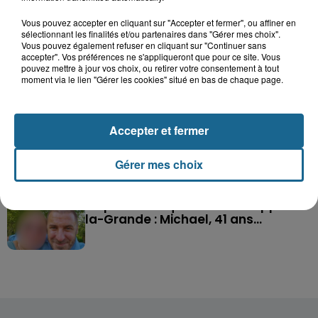
Dunkerque : trois femmes mortes au large de
Vous pouvez accepter en cliquant sur "Accepter et fermer", ou affiner en
sélectionnant les finalités et/ou partenaires dans "Gérer mes choix".
la digue du Braek
Vous pouvez également refuser en cliquant sur "Continuer sans
accepter". Vos préférences ne s'appliqueront que pour ce site. Vous
pouvez mettre à jour vos choix, ou retirer votre consentement à tout
Saint-Omer : un enfant gravement
moment via le lien "Gérer les cookies" situé en bas de chaque page.
brûlé après l'explosion d'un jouet...
Accepter et fermer
Hazebrouck : victime d'un accident,
Lucas s'en est allé brutalement...
Gérer mes choix
Disparition inquiétante à Cappelle-
la-Grande : Michael, 41 ans...