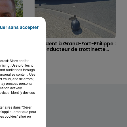
uer sans accepter
 à
Accident à Grand-Fort-Philippe :
ichael,
le conducteur de trottinette...
erest: Store and/or
tising; Use profiles to
tand audiences through
personalise content; Use
 fraud, and fix errors;
 may process personal
mation actively
vices; Identify devices
rtenaires dans "Gérer
s'appliqueront que pour
les cookies" situé en