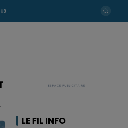
PUB
T
-
LE FIL INFO