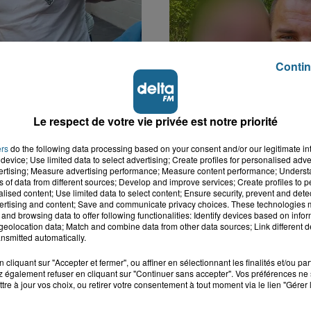
Contin
k : victime d'un
Disparition inquiétante
 Lucas s'en est allé
Cappelle-la-Grande : M
Le respect de votre vie privée est notre priorité
nt...
41 ans...
ers
do the following data processing based on your consent and/or our legitimate int
device; Use limited data to select advertising; Create profiles for personalised adver
vertising; Measure advertising performance; Measure content performance; Unders
ns of data from different sources; Develop and improve services; Create profiles to 
alised content; Use limited data to select content; Ensure security, prevent and detect
ertising and content; Save and communicate privacy choices. These technologies
and browsing data to offer following functionalities: Identify devices based on infor
eolocation data; Match and combine data from other data sources; Link different de
nsmitted automatically.
cliquant sur "Accepter et fermer", ou affiner en sélectionnant les finalités et/ou pa
 également refuser en cliquant sur "Continuer sans accepter". Vos préférences ne 
tre à jour vos choix, ou retirer votre consentement à tout moment via le lien "Gérer 