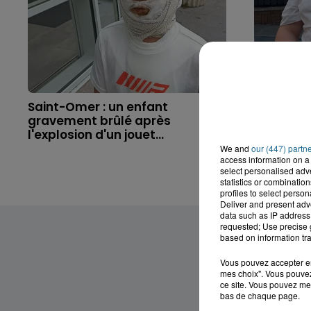
Saint-Omer : un enfant
Hazebrouc
gravement brûlé après
accident,
l'explosion d'un jouet...
brutaleme
We and
our (447) partn
access information on a 
select personalised ad
statistics or combinatio
profiles to select person
Deliver and present adv
data such as IP address 
requested; Use precise g
based on information tra
Vous pouvez accepter en 
mes choix". Vous pouvez
ce site. Vous pouvez met
bas de chaque page.