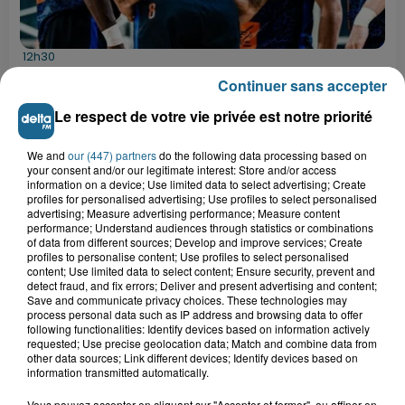
12h30
Basket : Gravelines-Dunkerque va commencer
Continuer sans accepter
sa saison par du lourd
Le respect de votre vie privée est notre priorité
10h51
Outreau : un adolescent de 15 ans
victime d'un accident de trottinette
We and
our (447) partners
do the following data processing based on
your consent and/or our legitimate interest: Store and/or access
information on a device; Use limited data to select advertising; Create
profiles for personalised advertising; Use profiles to select personalised
advertising; Measure advertising performance; Measure content
9h14
performance; Understand audiences through statistics or combinations
Des soucis sur les routes entre
of data from different sources; Develop and improve services; Create
profiles to personalise content; Use profiles to select personalised
Herzeele et Wormhout à partir de ce...
content; Use limited data to select content; Ensure security, prevent and
detect fraud, and fix errors; Deliver and present advertising and content;
Save and communicate privacy choices. These technologies may
process personal data such as IP address and browsing data to offer
following functionalities: Identify devices based on information actively
9h03
requested; Use precise geolocation data; Match and combine data from
Un homme de 50 ans gravement
other data sources; Link different devices; Identify devices based on
blessé dans un accident de voiture à...
information transmitted automatically.
Vous pouvez accepter en cliquant sur "Accepter et fermer", ou affiner en