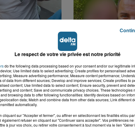
Contin
k : victime d'un
Disparition inquiétante
 Lucas s'en est allé
Cappelle-la-Grande : M
Le respect de votre vie privée est notre priorité
nt...
41 ans...
ers
do the following data processing based on your consent and/or our legitimate int
device; Use limited data to select advertising; Create profiles for personalised adver
vertising; Measure advertising performance; Measure content performance; Unders
ns of data from different sources; Develop and improve services; Create profiles to 
alised content; Use limited data to select content; Ensure security, prevent and detect
ertising and content; Save and communicate privacy choices. These technologies
and browsing data to offer following functionalities: Identify devices based on infor
eolocation data; Match and combine data from other data sources; Link different de
nsmitted automatically.
cliquant sur "Accepter et fermer", ou affiner en sélectionnant les finalités et/ou pa
 également refuser en cliquant sur "Continuer sans accepter". Vos préférences ne 
tre à jour vos choix, ou retirer votre consentement à tout moment via le lien "Gérer 