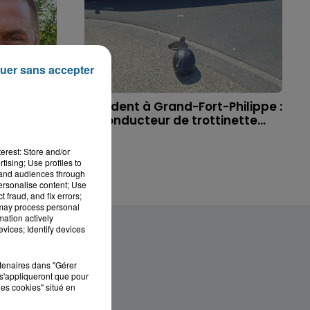
uer sans accepter
 à
Accident à Grand-Fort-Philippe :
ichael,
le conducteur de trottinette...
erest: Store and/or
tising; Use profiles to
tand audiences through
personalise content; Use
 fraud, and fix errors;
 may process personal
mation actively
vices; Identify devices
rtenaires dans "Gérer
s'appliqueront que pour
les cookies" situé en