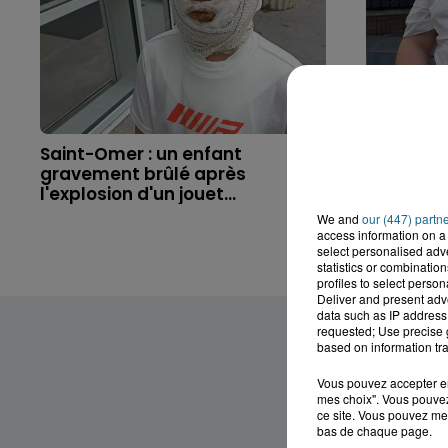
Saint-Omer : un enfant
Hazebrouc
gravement brûlé après
accident,
l'explosion d'un jouet...
brutaleme
We and
our (447) partn
access information on a 
select personalised ad
statistics or combinatio
profiles to select person
Deliver and present adv
data such as IP address 
requested; Use precise g
based on information tra
Vous pouvez accepter en 
mes choix". Vous pouvez
ce site. Vous pouvez met
bas de chaque page.