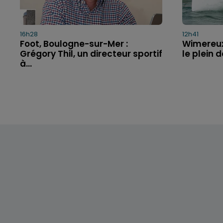
16h28
12h41
Foot, Boulogne-sur-Mer :
Wimereux 
Grégory Thil, un directeur sportif
le plein 
à...