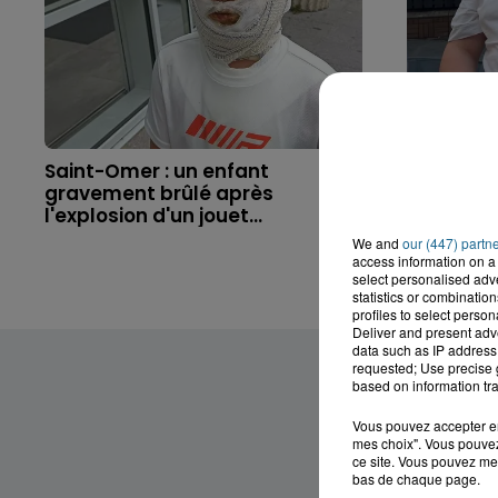
Saint-Omer : un enfant
Hazebrouc
gravement brûlé après
accident,
l'explosion d'un jouet...
brutaleme
We and
our (447) partn
access information on a 
select personalised ad
statistics or combinatio
profiles to select person
Deliver and present adv
data such as IP address 
requested; Use precise g
based on information tra
Vous pouvez accepter en 
mes choix". Vous pouvez
ce site. Vous pouvez met
bas de chaque page.