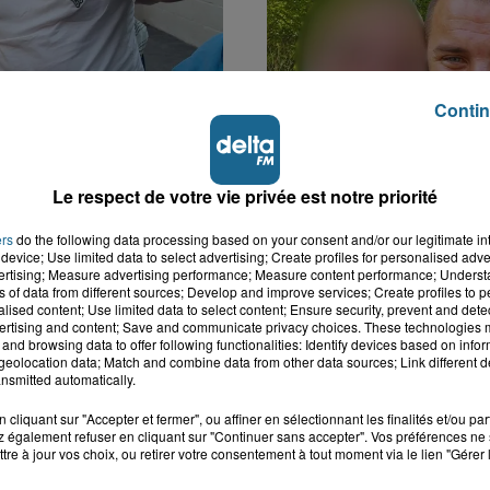
Contin
k : victime d'un
Disparition inquiétante
 Lucas s'en est allé
Cappelle-la-Grande : M
Le respect de votre vie privée est notre priorité
nt...
41 ans...
ers
do the following data processing based on your consent and/or our legitimate int
device; Use limited data to select advertising; Create profiles for personalised adver
vertising; Measure advertising performance; Measure content performance; Unders
ns of data from different sources; Develop and improve services; Create profiles to 
alised content; Use limited data to select content; Ensure security, prevent and detect
ertising and content; Save and communicate privacy choices. These technologies
and browsing data to offer following functionalities: Identify devices based on infor
eolocation data; Match and combine data from other data sources; Link different de
nsmitted automatically.
cliquant sur "Accepter et fermer", ou affiner en sélectionnant les finalités et/ou pa
 également refuser en cliquant sur "Continuer sans accepter". Vos préférences ne 
tre à jour vos choix, ou retirer votre consentement à tout moment via le lien "Gérer 