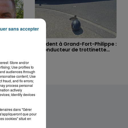
uer sans accepter
 à
Accident à Grand-Fort-Philippe :
ichael,
le conducteur de trottinette...
erest: Store and/or
tising; Use profiles to
tand audiences through
personalise content; Use
 fraud, and fix errors;
 may process personal
mation actively
vices; Identify devices
rtenaires dans "Gérer
s'appliqueront que pour
les cookies" situé en