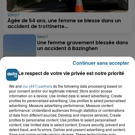
20h27
Âgée de 54 ans, une femme se blesse dans un
accident de trottinette...
19h07
Une femme gravement blessée dans
un accident à Bazinghen
Continuer sans accepter
18h52
Le respect de votre vie privée est notre priorité
Neufchâtel-Hardelot : un
rassemblement pour rendre
We and
our (447) partners
do the following data processing based on
hommage aux...
your consent and/or our legitimate interest: Store and/or access
information on a device; Use limited data to select advertising; Create
profiles for personalised advertising; Use profiles to select personalised
advertising; Measure advertising performance; Measure content
18h04
performance; Understand audiences through statistics or combinations
Violent accident à Cléty : quatre
of data from different sources; Develop and improve services; Create
blessés, deux femmes en urgence...
profiles to personalise content; Use profiles to select personalised
content; Use limited data to select content; Ensure security, prevent and
detect fraud, and fix errors; Deliver and present advertising and content;
Save and communicate privacy choices. These technologies may