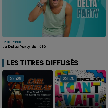
0h00 - 2h00
La Delta Party de l'été
LES TITRES DIFFUSÉS
22h28
22h28
22h25
22h25