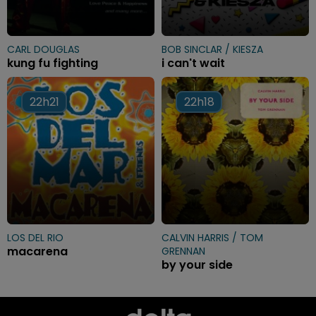
CARL DOUGLAS
BOB SINCLAR / KIESZA
kung fu fighting
i can't wait
22h21
22h21
22h18
22h18
LOS DEL RIO
CALVIN HARRIS / TOM
macarena
GRENNAN
by your side