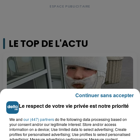
LE TOP DE L'ACTU
Continuer sans accepter
Le respect de votre vie privée est notre priorité
We and
our (447) partners
do the following data processing based on
your consent and/or our legitimate interest: Store and/or access
information on a device; Use limited data to select advertising; Create
Saint-Omer : un enfant gravement brûlé
profiles for personalised advertising; Use profiles to select personalised
après l'explosion d'un jouet...
advertising; Measure advertising performance; Measure content