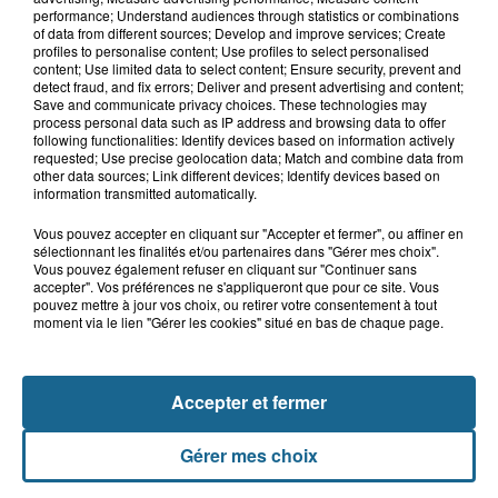
performance; Understand audiences through statistics or combinations
of data from different sources; Develop and improve services; Create
Hazebrouck : victime d'un accident,
profiles to personalise content; Use profiles to select personalised
Lucas s'en est allé brutalement...
content; Use limited data to select content; Ensure security, prevent and
detect fraud, and fix errors; Deliver and present advertising and content;
Save and communicate privacy choices. These technologies may
process personal data such as IP address and browsing data to offer
following functionalities: Identify devices based on information actively
Valérie, 46 ans, portée disparue
requested; Use precise geolocation data; Match and combine data from
depuis mardi à Dunkerque, sa...
other data sources; Link different devices; Identify devices based on
information transmitted automatically.
Vous pouvez accepter en cliquant sur "Accepter et fermer", ou affiner en
sélectionnant les finalités et/ou partenaires dans "Gérer mes choix".
Violent accident à Cléty : quatre
Vous pouvez également refuser en cliquant sur "Continuer sans
blessés, deux femmes en urgence...
accepter". Vos préférences ne s'appliqueront que pour ce site. Vous
pouvez mettre à jour vos choix, ou retirer votre consentement à tout
moment via le lien "Gérer les cookies" situé en bas de chaque page.
Accepter et fermer
Gérer mes choix