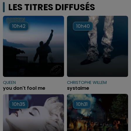
LES TITRES DIFFUSÉS
10h42
10h42
10h40
10h40
QUEEN
CHRISTOPHE WILLEM
you don't fool me
systaime
10h35
10h35
10h31
10h31