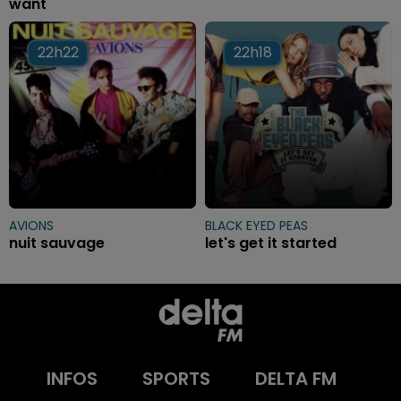
want
22h22
22h22
22h18
22h18
AVIONS
BLACK EYED PEAS
nuit sauvage
let's get it started
INFOS
SPORTS
DELTA FM