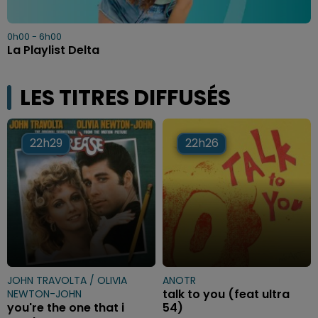
0h00 - 6h00
La Playlist Delta
LES TITRES DIFFUSÉS
22h29
22h29
22h26
22h26
JOHN TRAVOLTA / OLIVIA
ANOTR
talk to you (feat ultra
NEWTON-JOHN
you're the one that i
54)