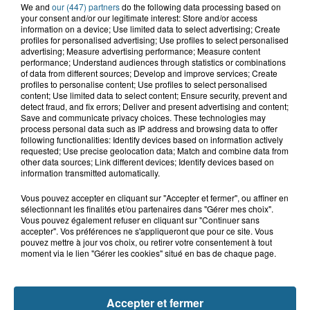
We and
our (447) partners
do the following data processing based on
your consent and/or our legitimate interest: Store and/or access
information on a device; Use limited data to select advertising; Create
profiles for personalised advertising; Use profiles to select personalised
advertising; Measure advertising performance; Measure content
Saint-Omer : un enfant gravement brûlé
performance; Understand audiences through statistics or combinations
après l'explosion d'un jouet...
of data from different sources; Develop and improve services; Create
profiles to personalise content; Use profiles to select personalised
content; Use limited data to select content; Ensure security, prevent and
detect fraud, and fix errors; Deliver and present advertising and content;
Valérie, 46 ans, portée disparue
Save and communicate privacy choices. These technologies may
depuis mardi à Dunkerque, sa...
process personal data such as IP address and browsing data to offer
following functionalities: Identify devices based on information actively
requested; Use precise geolocation data; Match and combine data from
other data sources; Link different devices; Identify devices based on
Violent accident à Cléty : quatre
information transmitted automatically.
blessés, deux femmes en urgence...
Vous pouvez accepter en cliquant sur "Accepter et fermer", ou affiner en
sélectionnant les finalités et/ou partenaires dans "Gérer mes choix".
Vous pouvez également refuser en cliquant sur "Continuer sans
accepter". Vos préférences ne s'appliqueront que pour ce site. Vous
Inquiétude à Arques : Mathieu, 30
pouvez mettre à jour vos choix, ou retirer votre consentement à tout
ans, activement recherché
moment via le lien "Gérer les cookies" situé en bas de chaque page.
Accepter et fermer