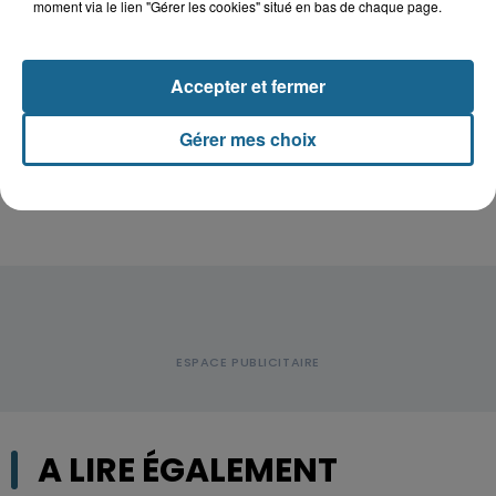
moment via le lien "Gérer les cookies" situé en bas de chaque page.
Hazebrouck : victime d'un accident,
Lucas s'en est allé brutalement...
Accepter et fermer
Disparition inquiétante à Cappelle-
Gérer mes choix
la-Grande : Michael, 41 ans...
A LIRE ÉGALEMENT