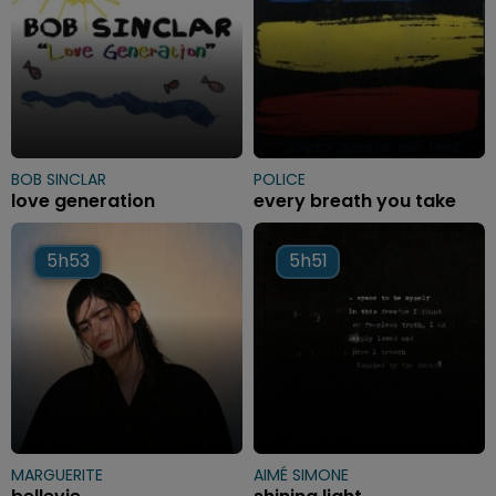
BOB SINCLAR
POLICE
love generation
every breath you take
5h53
5h53
5h51
5h51
MARGUERITE
AIMÉ SIMONE