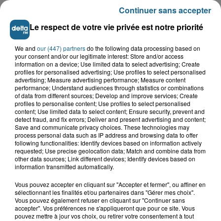
LE TOP DE L'ACTU
Continuer sans accepter
Le respect de votre vie privée est notre priorité
We and
our (447) partners
do the following data processing based on
your consent and/or our legitimate interest: Store and/or access
information on a device; Use limited data to select advertising; Create
profiles for personalised advertising; Use profiles to select personalised
advertising; Measure advertising performance; Measure content
performance; Understand audiences through statistics or combinations
of data from different sources; Develop and improve services; Create
profiles to personalise content; Use profiles to select personalised
content; Use limited data to select content; Ensure security, prevent and
detect fraud, and fix errors; Deliver and present advertising and content;
Save and communicate privacy choices. These technologies may
process personal data such as IP address and browsing data to offer
following functionalities: Identify devices based on information actively
Dunkerque : trois femmes mortes au large de
requested; Use precise geolocation data; Match and combine data from
la digue du Braek
other data sources; Link different devices; Identify devices based on
information transmitted automatically.
Saint-Omer : un enfant gravement
Vous pouvez accepter en cliquant sur "Accepter et fermer", ou affiner en
brûlé après l'explosion d'un jouet...
sélectionnant les finalités et/ou partenaires dans "Gérer mes choix".
Vous pouvez également refuser en cliquant sur "Continuer sans
accepter". Vos préférences ne s'appliqueront que pour ce site. Vous
pouvez mettre à jour vos choix, ou retirer votre consentement à tout