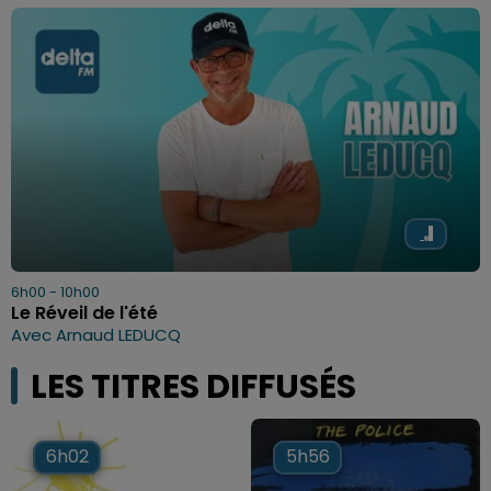
6h00 - 10h00
Le Réveil de l'été
Avec Arnaud LEDUCQ
LES TITRES DIFFUSÉS
6h02
6h02
5h56
5h56