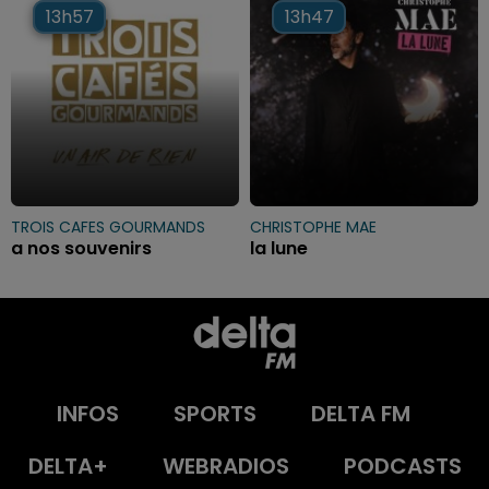
13h57
13h57
13h47
13h47
TROIS CAFES GOURMANDS
CHRISTOPHE MAE
a nos souvenirs
la lune
INFOS
SPORTS
DELTA FM
DELTA+
WEBRADIOS
PODCASTS