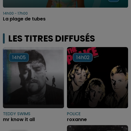
14h00 - 17h00
La plage de tubes
LES TITRES DIFFUSÉS
14h05
14h05
14h02
14h02
TEDDY SWIMS
POLICE
mr know it all
roxanne