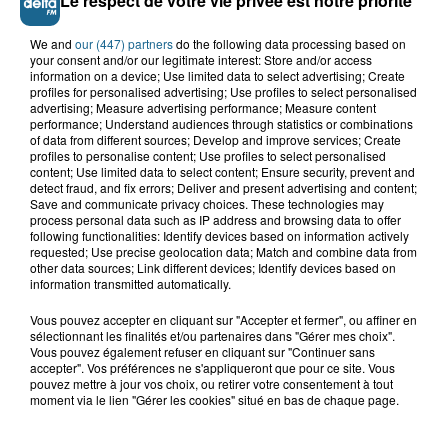
Le respect de votre vie privée est notre priorité
TOUTE L'ACTU LOCALE
We and
our (447) partners
do the following data processing based on
your consent and/or our legitimate interest: Store and/or access
information on a device; Use limited data to select advertising; Create
profiles for personalised advertising; Use profiles to select personalised
advertising; Measure advertising performance; Measure content
performance; Understand audiences through statistics or combinations
of data from different sources; Develop and improve services; Create
profiles to personalise content; Use profiles to select personalised
content; Use limited data to select content; Ensure security, prevent and
detect fraud, and fix errors; Deliver and present advertising and content;
Save and communicate privacy choices. These technologies may
process personal data such as IP address and browsing data to offer
following functionalities: Identify devices based on information actively
requested; Use precise geolocation data; Match and combine data from
other data sources; Link different devices; Identify devices based on
information transmitted automatically.
Vous pouvez accepter en cliquant sur "Accepter et fermer", ou affiner en
sélectionnant les finalités et/ou partenaires dans "Gérer mes choix".
LE TOP DE L'ACTU
Vous pouvez également refuser en cliquant sur "Continuer sans
accepter". Vos préférences ne s'appliqueront que pour ce site. Vous
pouvez mettre à jour vos choix, ou retirer votre consentement à tout
moment via le lien "Gérer les cookies" situé en bas de chaque page.