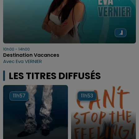
10h00 - 14h00
Destination Vacances
Avec Eva VERNIER
LES TITRES DIFFUSÉS
11h57
11h57
11h53
11h53