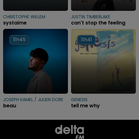
CHRISTOPHE WILLEM
JUSTIN TIMBERLAKE
systaime
can't stop the feeling
11h45
11h45
11h41
11h41
JOSEPH KAMEL / JULIEN DORE
GENESIS
beau
tell me why