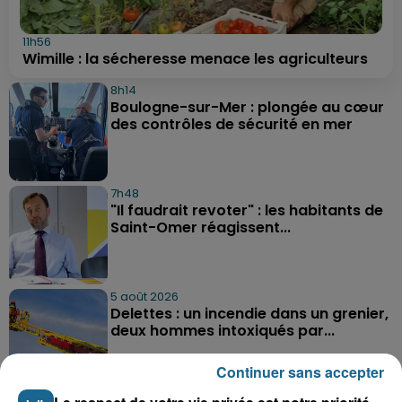
11h56
Wimille : la sécheresse menace les agriculteurs
8h14
Boulogne-sur-Mer : plongée au cœur
des contrôles de sécurité en mer
7h48
"Il faudrait revoter" : les habitants de
Saint-Omer réagissent...
5 août 2026
Delettes : un incendie dans un grenier,
deux hommes intoxiqués par...
Continuer sans accepter