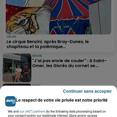
13h40
Le cirque Benzini, après Bray-Dunes, le
chapiteau et la polémique...
10h49
"J'ai pas envie de couler" : à Saint-
Omer, les Givrés du cornet se...
9h58
Une préparation très physique attend
Continuer sans accepter
les basketteurs de...
Le respect de votre vie privée est notre priorité
We and
our (447) partners
do the following data processing based on
your consent and/or our legitimate interest: Store and/or access
9h26