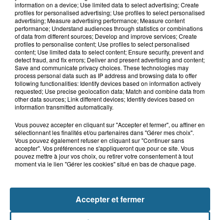
information on a device; Use limited data to select advertising; Create
Des super-héros dans le ciel de
profiles for personalised advertising; Use profiles to select personalised
Grand-Fort-Philippe
advertising; Measure advertising performance; Measure content
performance; Understand audiences through statistics or combinations
of data from different sources; Develop and improve services; Create
profiles to personalise content; Use profiles to select personalised
content; Use limited data to select content; Ensure security, prevent and
8h29
detect fraud, and fix errors; Deliver and present advertising and content;
Un chien sauvé d'une mort certaine
Save and communicate privacy choices. These technologies may
dans une voiture à...
process personal data such as IP address and browsing data to offer
following functionalities: Identify devices based on information actively
requested; Use precise geolocation data; Match and combine data from
other data sources; Link different devices; Identify devices based on
information transmitted automatically.
Vous pouvez accepter en cliquant sur "Accepter et fermer", ou affiner en
sélectionnant les finalités et/ou partenaires dans "Gérer mes choix".
Vous pouvez également refuser en cliquant sur "Continuer sans
accepter". Vos préférences ne s'appliqueront que pour ce site. Vous
pouvez mettre à jour vos choix, ou retirer votre consentement à tout
moment via le lien "Gérer les cookies" situé en bas de chaque page.
NOS AUTRES PODCASTS
Accepter et fermer