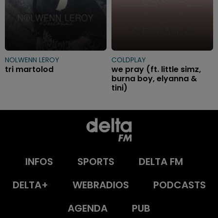
NOLWENN LEROY
COLDPLAY
tri martolod
we pray (ft. little simz,
burna boy, elyanna &
tini)
INFOS
SPORTS
DELTA FM
DELTA+
WEBRADIOS
PODCASTS
AGENDA
PUB