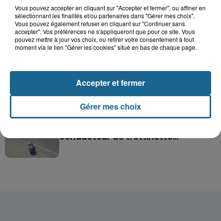
Dunkerque : trois femmes mortes au large de
Vous pouvez accepter en cliquant sur "Accepter et fermer", ou affiner en
la digue du Braek
sélectionnant les finalités et/ou partenaires dans "Gérer mes choix".
Vous pouvez également refuser en cliquant sur "Continuer sans
accepter". Vos préférences ne s'appliqueront que pour ce site. Vous
Hazebrouck : victime d'un accident,
pouvez mettre à jour vos choix, ou retirer votre consentement à tout
Lucas s'en est allé brutalement...
moment via le lien "Gérer les cookies" situé en bas de chaque page.
Disparition inquiétante à Cappelle-
Accepter et fermer
la-Grande : Michael, 41 ans...
Gérer mes choix
Accident à Grand-Fort-Philippe : le
conducteur de trottinette...